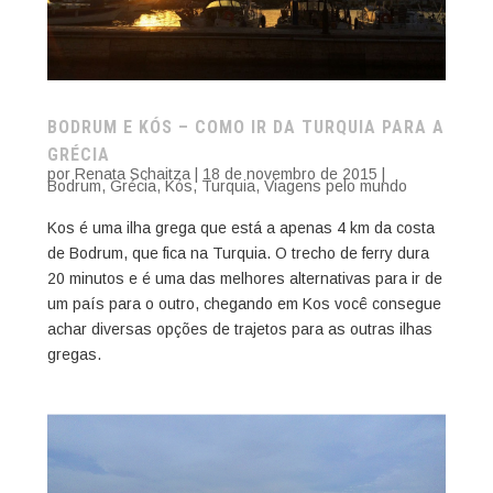
BODRUM E KÓS – COMO IR DA TURQUIA PARA A
GRÉCIA
por
Renata Schaitza
|
18 de novembro de 2015
|
Bodrum
,
Grécia
,
Kós
,
Turquia
,
Viagens pelo mundo
Kos é uma ilha grega que está a apenas 4 km da costa
de Bodrum, que fica na Turquia. O trecho de ferry dura
20 minutos e é uma das melhores alternativas para ir de
um país para o outro, chegando em Kos você consegue
achar diversas opções de trajetos para as outras ilhas
gregas.