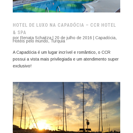
HOTEL DE LUXO NA CAPADÓCIA – CCR HOTEL
& SPA
por
Renata Schaitza
|
20 de julho de 2016
|
Capadócia
,
Hotéis pelo mundo
,
Turquia
A Capadócia é um lugar incrível e romântico, o CCR
possui a vista mais privilegiada e um atendimento super
exclusivo!