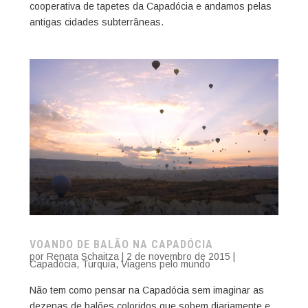
cooperativa de tapetes da Capadócia e andamos pelas
antigas cidades subterrâneas.
VOANDO DE BALÃO NA CAPADÓCIA
por
Renata Schaitza
|
2 de novembro de 2015
|
Capadócia
,
Turquia
,
Viagens pelo mundo
Não tem como pensar na Capadócia sem imaginar as
dezenas de balões coloridos que sobem diariamente e