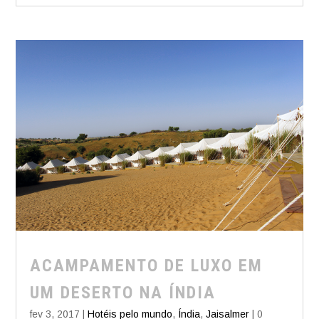
Siga no Instagram
ACAMPAMENTO DE LUXO EM
UM DESERTO NA ÍNDIA
fev 3, 2017
|
Hotéis pelo mundo
,
Índia
,
Jaisalmer
| 0