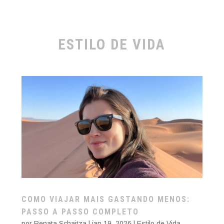
ESTILO DE VIDA
COMO VIAJAR MAIS GASTANDO MENOS:
PASSO A PASSO COMPLETO
por
Renata Schaitza
|
jan 19, 2026
|
Estilo de Vida
,