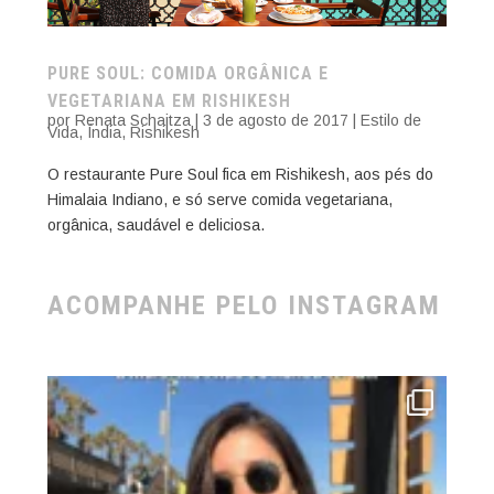
PURE SOUL: COMIDA ORGÂNICA E
VEGETARIANA EM RISHIKESH
por
Renata Schaitza
|
3 de agosto de 2017
|
Estilo de
Vida
,
Índia
,
Rishikesh
O restaurante Pure Soul fica em Rishikesh, aos pés do
Himalaia Indiano, e só serve comida vegetariana,
orgânica, saudável e deliciosa.
ACOMPANHE PELO INSTAGRAM