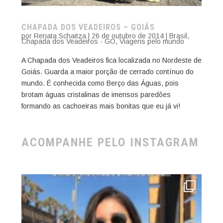
CHAPADA DOS VEADEIROS – GOIÁS
por
Renata Schaitza
|
26 de outubro de 2014
|
Brasil
,
Chapada dos Veadeiros - GO
,
Viagens pelo mundo
A Chapada dos Veadeiros fica localizada no Nordeste de
Goiás. Guarda a maior porção de cerrado contínuo do
mundo. É conhecida como Berço das Águas, pois
brotam águas cristalinas de imensos paredões
formando as cachoeiras mais bonitas que eu já vi!
ACOMPANHE PELO INSTAGRAM