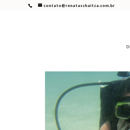
contato@renataschaitza.com.br
D