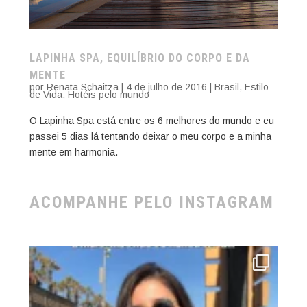
LAPINHA SPA, EQUILÍBRIO DO CORPO E DA
MENTE
por
Renata Schaitza
|
4 de julho de 2016
|
Brasil
,
Estilo
de Vida
,
Hotéis pelo mundo
O Lapinha Spa está entre os 6 melhores do mundo e eu
passei 5 dias lá tentando deixar o meu corpo e a minha
mente em harmonia.
ACOMPANHE PELO INSTAGRAM