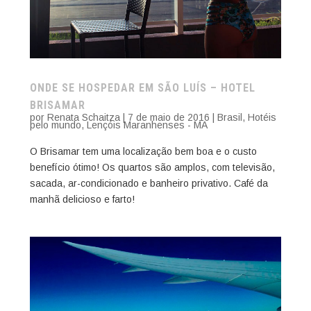
ONDE SE HOSPEDAR EM SÃO LUÍS – HOTEL
BRISAMAR
por
Renata Schaitza
|
7 de maio de 2016
|
Brasil
,
Hotéis
pelo mundo
,
Lençóis Maranhenses - MA
O Brisamar tem uma localização bem boa e o custo
benefício ótimo! Os quartos são amplos, com televisão,
sacada, ar-condicionado e banheiro privativo. Café da
manhã delicioso e farto!