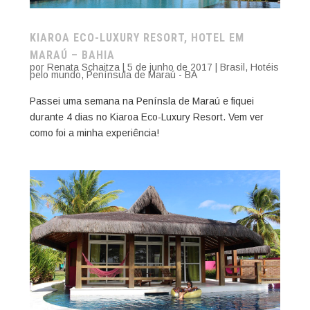
KIAROA ECO-LUXURY RESORT, HOTEL EM
MARAÚ – BAHIA
por
Renata Schaitza
|
5 de junho de 2017
|
Brasil
,
Hotéis
pelo mundo
,
Península de Maraú - BA
Passei uma semana na Penínsla de Maraú e fiquei
durante 4 dias no Kiaroa Eco-Luxury Resort. Vem ver
como foi a minha experiência!