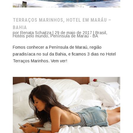
TERRAÇOS MARINHOS, HOTEL EM MARÁU –
BAHIA
por
Renata Schaitza
|
29 de maio de 2017
|
Brasil
,
Hotéis pelo mundo
,
Península de Maraú - BA
Fomos conhecer a Península de Maraú, região
paradisíaca no sul da Bahia, e ficamos 3 dias no Hotel
Terraços Marinhos. Vem ver!