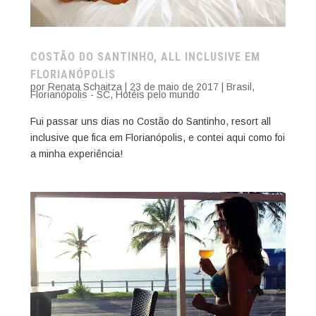
COSTÃO DO SANTINHO, ALL INCLUSIVE EM
FLORIANÓPOLIS
por
Renata Schaitza
|
23 de maio de 2017
|
Brasil
,
Florianópolis - SC
,
Hotéis pelo mundo
Fui passar uns dias no Costão do Santinho, resort all
inclusive que fica em Florianópolis, e contei aqui como foi
a minha experiência!