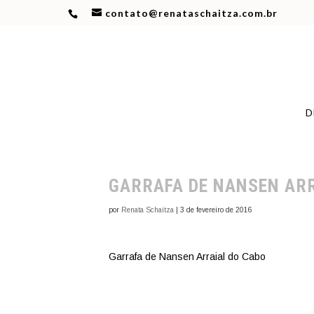
contato@renataschaitza.com.br
D
GARRAFA DE NANSEN ARR
por
Renata Schaitza
|
3 de fevereiro de 2016
Garrafa de Nansen Arraial do Cabo