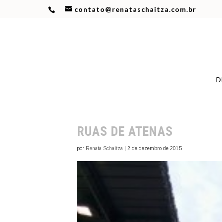
contato@renataschaitza.com.br
D
RUAS DE ATENAS
por
Renata Schaitza
|
2 de dezembro de 2015