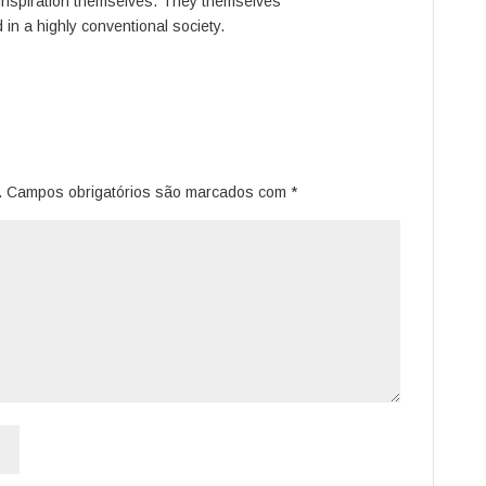
 inspiration themselves. They themselves
 in a highly conventional society.
.
Campos obrigatórios são marcados com
*