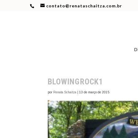
contato@renataschaitza.com.br
D
BLOWINGROCK1
por
Renata Schaitza
|
13 de março de 2015