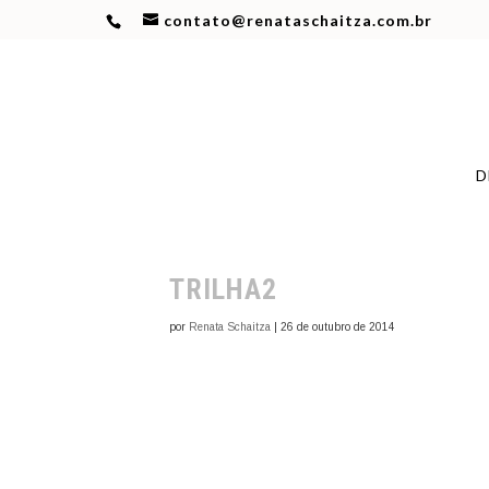
contato@renataschaitza.com.br
D
TRILHA2
por
Renata Schaitza
|
26 de outubro de 2014