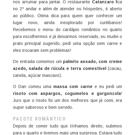
nos arrumar para jantar. O restaurante
Catanzaro
fica
no 2º andar e além de atender os hóspedes, é aberto
ao público. Ótima dica para quem quer conhecer um
lugar novo, ainda inexplorado por curitibanos!
Recebemos o menu do cardápio romântico no quarto
para escolhermos e já deixarmos reservado, eu mudei o
prato principal sugerido, pedi uma opção sem carne e
eles trocaram sem problemas!
De entrada comemos um
palmito assado, com creme
azedo, salada de rúcula e terra comestível
(cacau,
canela, açúcar mascavo).
O Dan comeu uma
massa com carne
e eu pedi um
risoto com aspargos, cogumelos e gorgonzola
!
Juro que o risoto foi um dos melhores que já comi, era
super saboroso e bem servido.
PACOTE ROMÂNTICO
Depois de comer tudo que tínhamos direito, subimos
para o quarto e tivemos mais uma surpresa. Estava tudo