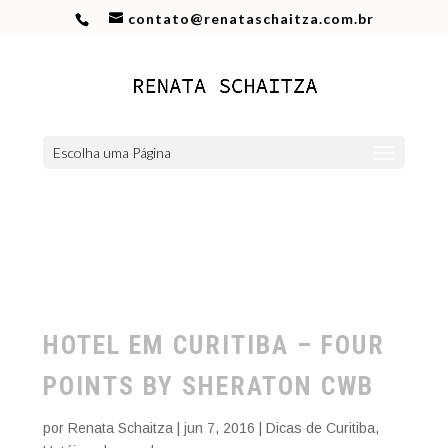
contato@renataschaitza.com.br
Escolha uma Página
HOTEL EM CURITIBA – FOUR
POINTS BY SHERATON CWB
por
Renata Schaitza
|
jun 7, 2016
|
Dicas de Curitiba
,