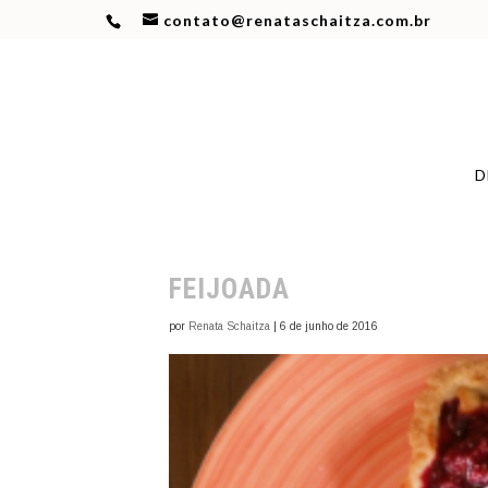
contato@renataschaitza.com.br
D
FEIJOADA
por
Renata Schaitza
|
6 de junho de 2016