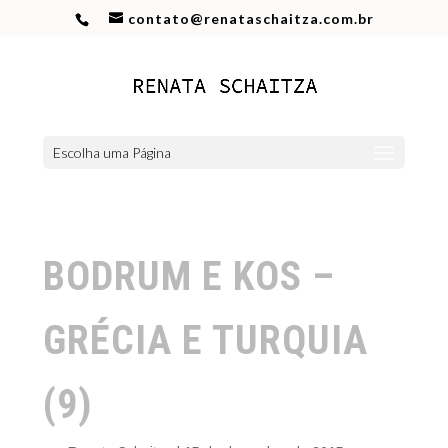
contato@renataschaitza.com.br
Escolha uma Página
BODRUM E KOS –
GRÉCIA E TURQUIA
(9)