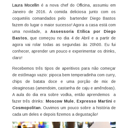
Laura Mocellin
é a nova chef do Officina, assumiu em
Janeiro de 2016. A comida deliciosa junto com os
coquetéis comandados pelo bartender Diego Bastos
fazem do lugar o maior sucesso! Agora a casa está com
uma novidade, a
Assessoria Etílica por Diego
Bastos
, que começou no dia 4 de Abril e a partir de
agora vai rolar todas as segundas às 20h00. Eu fui
conhecer, aprender um pouco e experimentar os drinks,
claro!
Recebemos três tipos de aperitivos para não começar
de estômago vazio: pipoca bem temperadinha com curry,
chips de batata doce e uma porção de mix de
oleaginosas (amendoim, castanha de caju e amêndoas).
A aula do dia era sobre vodka, então aprendemos a
fazer três drinks:
Moscow Mule
,
Expresso Martini
e
Cosmopolitan
. Ouvimos um pouco sobre a história de
cada um deles e depois fizemos a degustação!