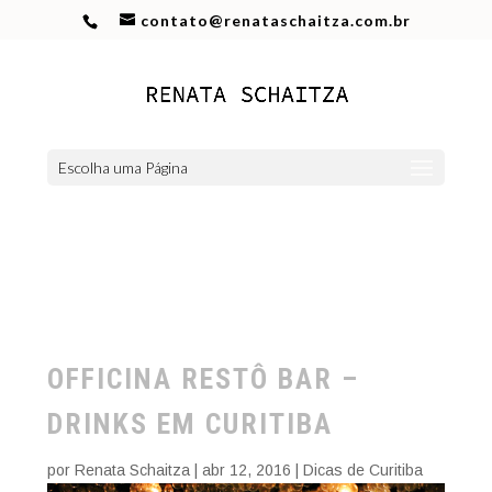
contato@renataschaitza.com.br
Escolha uma Página
OFFICINA RESTÔ BAR –
DRINKS EM CURITIBA
por
Renata Schaitza
|
abr 12, 2016
|
Dicas de Curitiba