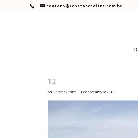
contato@renataschaitza.com.br
D
12
por
Renata Schaitza
|
11 de novembro de 2015