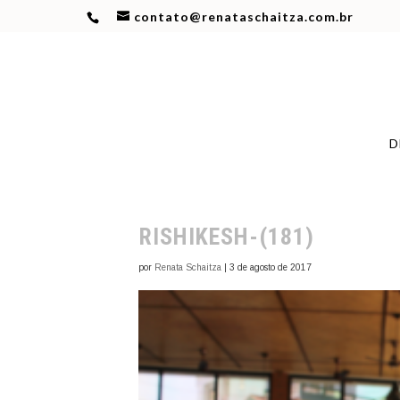
contato@renataschaitza.com.br
D
RISHIKESH-(181)
por
Renata Schaitza
|
3 de agosto de 2017