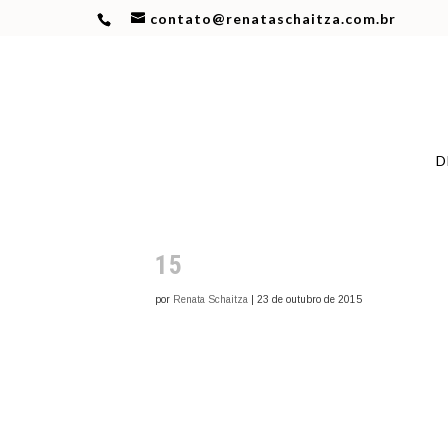
contato@renataschaitza.com.br
D
15
por
Renata Schaitza
|
23 de outubro de 2015