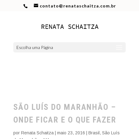
contato@renataschaitza.com.br
Escolha uma Página
SÃO LUÍS DO MARANHÃO –
ONDE FICAR E O QUE FAZER
por
Renata Schaitza
|
maio 23, 2016
|
Brasil
,
São Luís